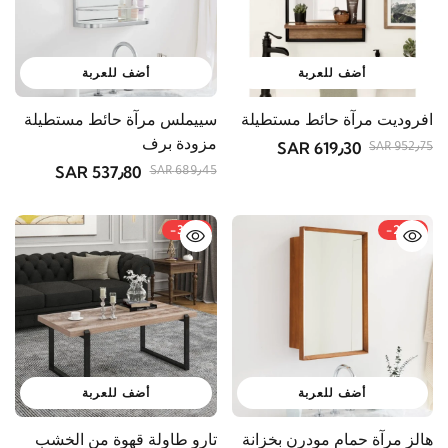
أضف للعربة
أضف للعربة
افروديت مرآة حائط مستطيلة
سييملس مرآة حائط مستطيلة
مزودة برف
619٫30 SAR
952٫75 SAR
537٫80 SAR
689٫45 SAR
-33%
-26%
أضف للعربة
أضف للعربة
هالز مرآة حمام مودرن بخزانة
تارو طاولة قهوة من الخشب