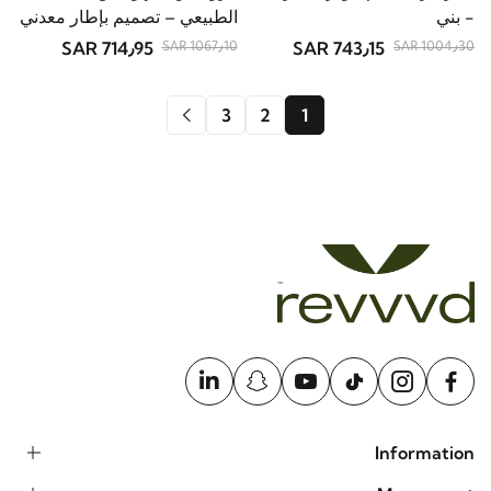
- بني
الطبيعي – تصميم بإطار معدني
714٫95 SAR
743٫15 SAR
1067٫10 SAR
1004٫30 SAR
3
2
1
Information