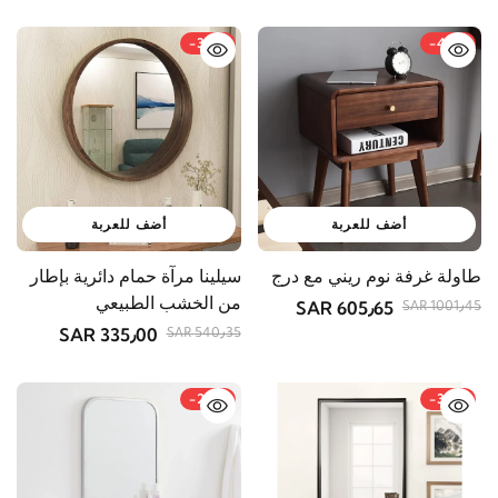
-38%
-40%
أضف للعربة
أضف للعربة
طاولة غرفة نوم ريني مع درج
سيلينا مرآة حمام دائرية بإطار
من الخشب الطبيعي
605٫65 SAR
1001٫45 SAR
335٫00 SAR
540٫35 SAR
-22%
-35%