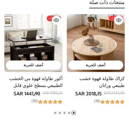
منتجات ذات صلة
-19%
-17%
ه
م
أضف للعربة
أضف للعربة
5
كراك طاولة قهوة خشب
آكور طاولة قهوة من الخشب
R
طبيعي وراتان
الطبيعي بسطح علوي قابل
للرفع ومساحة تخزين
1441٫90 SAR
2018٫15 SAR
1780٫15 SAR
2431٫50 SAR
(10)
(19)