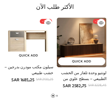
الأكثر طلب الآن
-21%
-20%
QUICK ADD
QUICK ADD
سيلون مكتب مودرن بدرجين –
لونتيو وحدة تلفاز من الخشب
خشب طبيعي
الطبيعي – بسطح علوي من
1685٫25 SAR
2133٫25 SAR
الحجر
2582٫75 SAR
3228٫45 SAR