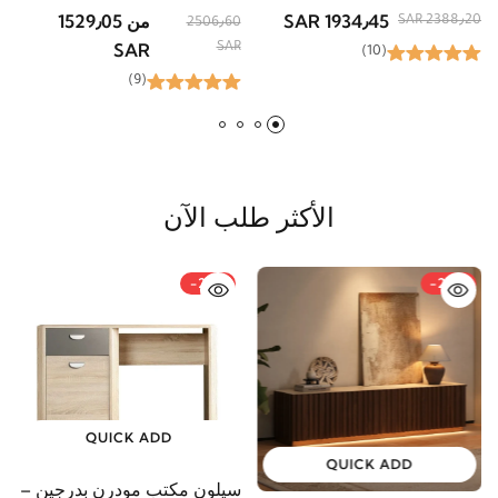
بتصميم كلاسيكي عصري
المرآة
ك
1934٫45 SAR
من 1529٫05
R
2388٫20 SAR
2506٫60
SAR
SAR
(10)
(9)
الأكثر طلب الآن
-21%
-20%
QUICK ADD
QUICK ADD