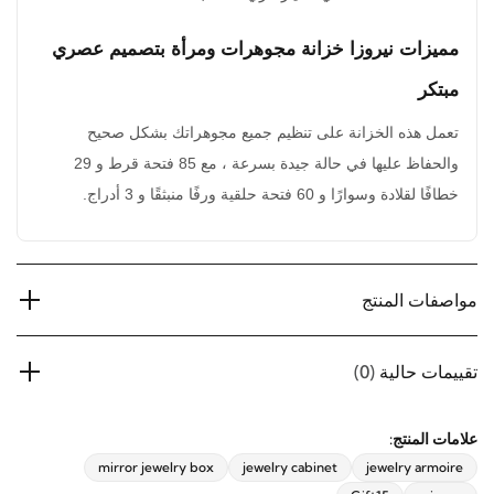
ملاءمة لمساعدتك في اختيار الزي الأنسب.
مميزات نيروزا خزانة مجوهرات ومرأة بتصميم عصري
مبتكر
تعمل هذه الخزانة على تنظيم جميع مجوهراتك بشكل صحيح
والحفاظ عليها في حالة جيدة بسرعة ، مع 85 فتحة قرط و 29
خطافًا لقلادة وسوارًا و 60 فتحة حلقية ورفًا منبثقًا و 3 أدراج.
مواصفات المنتج
تقييمات حالية
(0)
علامات المنتج:
mirror jewelry box
jewelry cabinet
jewelry armoire