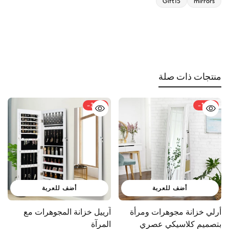
Gift15
mirrors
منتجات ذات صلة
-39%
-19%
أضف للعربة
أضف للعربة
أرلي خزانة مجوهرات ومرأة
آرييل خزانة المجوهرات مع
أ