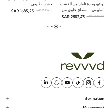
سيلون مكتب مودرن بدرجين –
لونتيو وحدة تلفاز من الخشب
ف
خشب طبيعي
الطبيعي – بسطح علوي من
أ
1685٫25 SAR
2133٫25 SAR
الحجر
2582٫75 SAR
R
3228٫45 SAR
Information