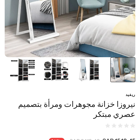
ريفيد
نيروزا خزانة مجوهرات ومرأة بتصميم
عصري مبتكر
1548٫45 SAR
2419٫40 SAR
-36%