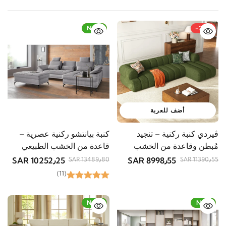
-24%
New
-21%
أضف للعربة
ڤيردي كنبة ركنية – تنجيد
كنبة بيانتشو ركنية عصرية –
مُبطن وقاعدة من الخشب
قاعدة من الخشب الطبيعي
الطبيعي
10252٫25 SAR
8998٫55 SAR
13489٫80 SAR
11390٫55 SAR
(11)
-25%
New
-20%
New