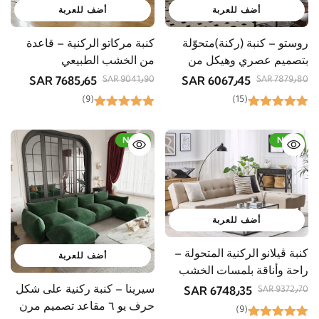
أضف للعربة
أضف للعربة
روستو – كنبة (ركنة)متحوّلة
كنبة مركاتو الركنية – قاعدة
بتصميم عصري وهيكل من
من الخشب الطبيعي
الخشب الطبيعي
7685٫65 SAR
6067٫45 SAR
9041٫90 SAR
7879٫80 SAR
(9)
(15)
-34%
New
-28%
New
أضف للعربة
كنبة ڤيلانو الركنية المتحولة –
أضف للعربة
راحة وأناقة بلمسات الخشب
الطبيعي
سيرينا – كنبة ركنية على شكل
6748٫35 SAR
9372٫70 SAR
حرف يو ٦ مقاعد تصميم مرن
(9)