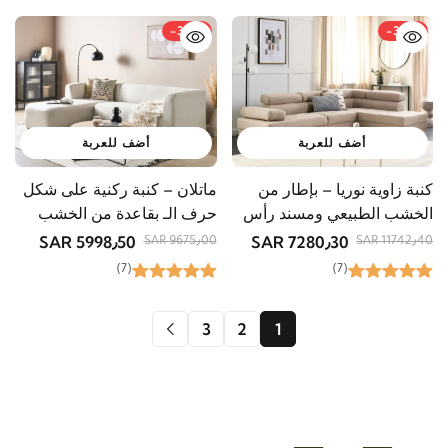
-38%
-38%
أضف للعربة
أضف للعربة
ماتلان – كنبة ركنية على شكل
كنبة زاوية نوريا – بإطار من
حرف الـ بقاعدة من الخشب
الخشب الطبيعي ومسند رأس
الطبيعي
قابل للتعديل
5998٫50 SAR
7280٫30 SAR
9675٫00 SAR
11742٫40 SAR
(7)
(7)
3
2
1