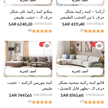
أضف للعربة
أضف للعربة
أركديا – كنبة ركنية بشكل
ميلانو كنبة ركنية على شكل
حرف L من الخشب الطبيعي
حرف الـ – خشب طبيعي
6240٫30 SAR
4311٫40 SAR
8432٫85 SAR
5389٫20 SAR
(6)
(7)
-38%
-30%
أضف للعربة
أضف للعربة
كنبة موريس الركنية – خشب
ڤاليو كنبة ركنية منحنية بشكل
طبيعي
حرف الـ –بظهر قابل للتعديل-
خشب طبيعي
7447٫65 SAR
8765٫60 SAR
12012٫30 SAR
12522٫30 SAR
(7)
(7)