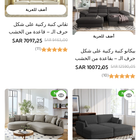
أضف للعربة
تڤاني كنبة ركنية على شكل
حرف الـ – قاعدة من الخشب
أضف للعربة
الطبيعي
7097٫25 SAR
9463٫00 SAR
(11)
بيكانو كنبة ركنية على شكل
حرف الـ – بقاعدة من الخشب
الطبيعي
10072٫05 SAR
12590٫05 SAR
(10)
-15%
New
-23%
New