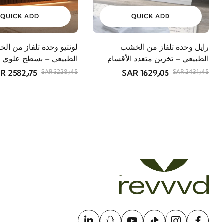
QUICK ADD
QUICK ADD
رايل وحدة تلفاز من الخشب
لونتيو وحدة تلفاز من ال
الطبيعي – تخزين متعدد الأقسام
الطبيعي – بسطح علوي م
2582٫75 SAR
1629٫05 SAR
3228٫45 SAR
2431٫45 SAR