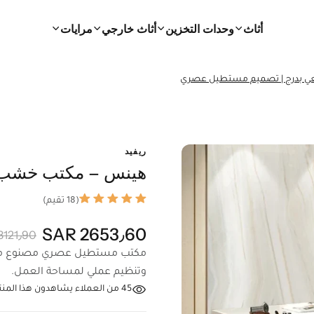
أثاث
وحدات التخزين
أثاث خارجي
مرايات
 بدرج | تصميم مستطيل عصري
ريفيد
هينس – مكتب خشب 
(18 تقيم)
2653٫60 SAR
3121٫90 SAR
مكتب مستطيل عصري مصنوع من ال
وتنظيم عملي لمساحة العمل.
45
من العملاء يشاهدون هذا المنتج