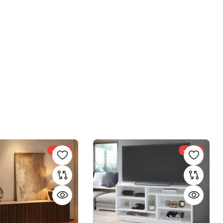
-20%
-33%