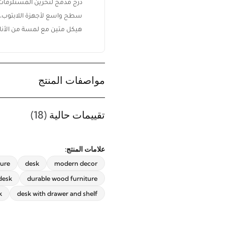
درج مدمج لتخزين المستلزما
سطح واسع لأجهزة اللابتوب، ا
هيكل متين مع لمسة من الأناق
مواصفات المنتج
تقييمات حالية
(18)
ابقَ على اطلاع بكل جديد من ريڤيد
اشترك ليصلك أحدث تصميمات
الأثاث، أفكار الديكور المنزلي،
علامات المنتج:
العروض الحصرية، وآخر أخبار ريڤيد.
ture
desk
modern decor
desk
durable wood furniture
k
desk with drawer and shelf
اشترك الآن