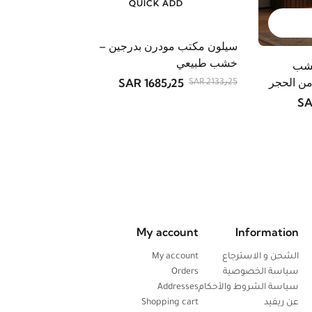
QUICK ADD
سيلون مكتب مودرن بدرجين –
خشب طبيعي
خشب
ن الحجر
1685٫25 SAR
2133٫25 SAR
My account
Information
الشحن و الاسترجاع
My account
سياسة الخصوصية
Orders
سياسة الشروط والأحكام
Addresses
عن ريفيد
Shopping cart