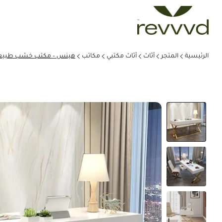
الرئيسية
المتجر
أثاث
أثاث مكتبي
مكاتب
هينس – مكتب خشب طبيعي