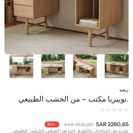
ريفيد
.نوييريا مكتب – من الخشب الطبيعي
2260٫65 SAR
2935٫90 SAR
-23%
لمزيد من النجاحات والتقدم، اختر هذا المكتب الخشبي الطبيعي