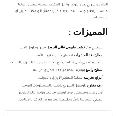
بالإضافة إلى رف مفتوح يسهل الوصول إلى الكتب والأدوات. تصميمه
الدافئ والمريح يعزز التركيز، وأرجل المكتب المتينة تضمن ارتفاعًا
مناسبًا لراحة جلوسك، مما يجعله خيارًا ممتازًا لأي مكتب منزلي أو
غرفة دراسة.
المميزات :
خشب طبيعي عالي الجودة
مصنوع من
، متين وطويل الأمد.
معالج ضد الحشرات
لضمان حماية طويلة الأمد.
تصميم عصري أنيق يتناسب مع مختلف ديكورات المنزل
والمكتب.
سطح واسع
يوفر مساحة مريحة للعمل والدراسة.
أدراج تخزينية
عملية لتنظيم الأوراق والأدوات.
رف مفتوح
للوصول السريع للكتب والمستلزمات اليومية.
أرجل قوية ومستقرة توفر ارتفاعًا مناسبًا وراحة أثناء الجلوس.
يعطي إحساسًا دافئًا وطبيعيًا يساهم في التركيز والإنتاجية.