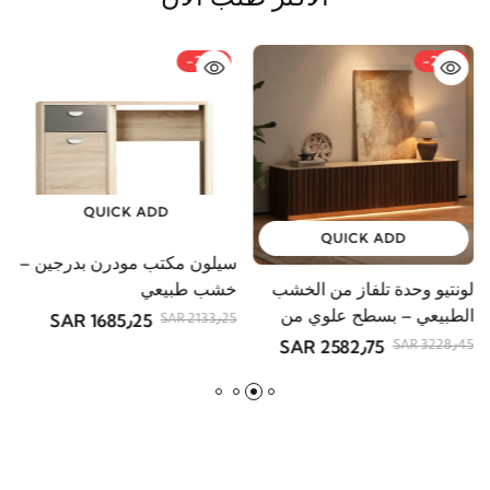
الأكثر طلب الآن
-21%
-20%
QUICK ADD
QUICK ADD
سيلون مكتب مودرن بدرجين –
لونتيو وحدة تلفاز من الخشب
ف
خشب طبيعي
الطبيعي – بسطح علوي من
أ
1685٫25 SAR
2133٫25 SAR
الحجر
2582٫75 SAR
R
3228٫45 SAR