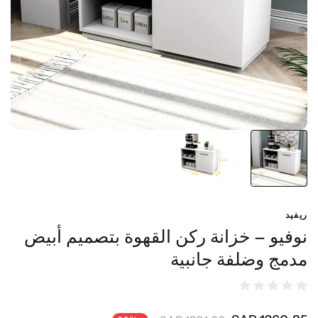
ريفيد
نوفيو – خزانة ركن القهوة بتصميم أبيض
مدمج وضلفة جانبية
1260٫85 SAR
1801٫20 SAR
-30%