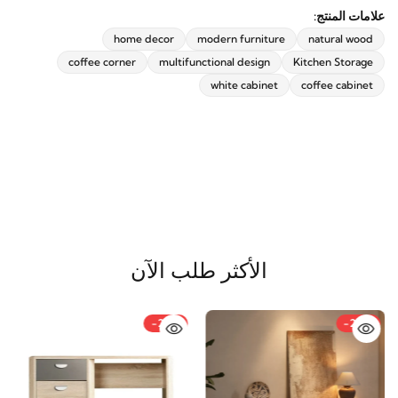
علامات المنتج:
home decor
modern furniture
natural wood
coffee corner
multifunctional design
Kitchen Storage
white cabinet
coffee cabinet
الأكثر طلب الآن
-21%
-20%