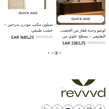
QUICK ADD
QUICK ADD
سيلون مكتب مودرن بدرجين –
لونتيو وحدة تلفاز من الخشب
ف
خشب طبيعي
الطبيعي – بسطح علوي من
أ
1685٫25 SAR
2133٫25 SAR
الحجر
2582٫75 SAR
R
3228٫45 SAR