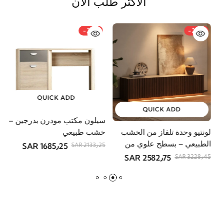
الأكثر طلب الآن
-21%
-20%
QUICK ADD
QUICK ADD
سيلون مكتب مودرن بدرجين –
لونتيو وحدة تلفاز من الخشب
ف
خشب طبيعي
الطبيعي – بسطح علوي من
أ
1685٫25 SAR
2133٫25 SAR
الحجر
2582٫75 SAR
R
3228٫45 SAR