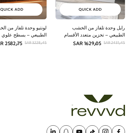
QUICK ADD
QUICK ADD
رايل وحدة تلفاز من الخشب
لونتيو وحدة تلفاز من ال
الطبيعي – تخزين متعدد الأقسام
الطبيعي – بسطح علوي م
2582٫75 SAR
1629٫05 SAR
3228٫45 SAR
2431٫45 SAR