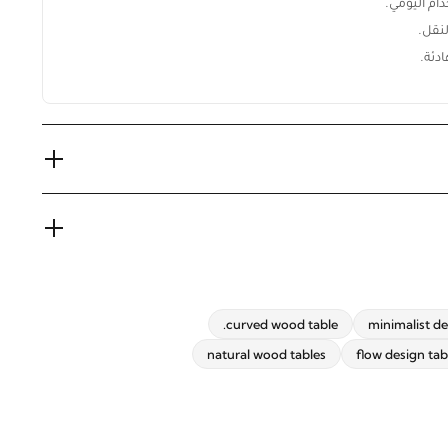
 اليومي.
نقل.
دئة.
curved wood table.
minimalist d
natural wood tables
flow design tab