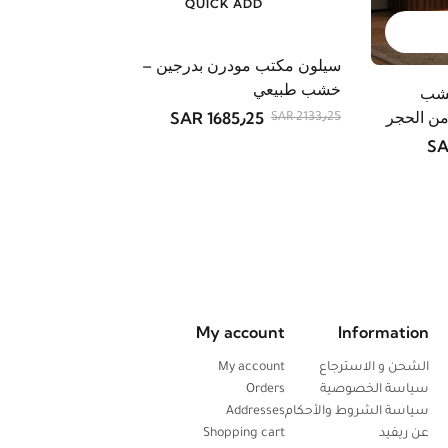
QUICK ADD
سيلون مكتب مودرن بدرجين –
خشب طبيعي
خشب
ن الحجر
1685٫25 SAR
2133٫25 SAR
My account
Information
الشحن و الاسترجاع
My account
سياسة الخصوصية
Orders
سياسة الشروط والأحكام
Addresses
عن ريفيد
Shopping cart