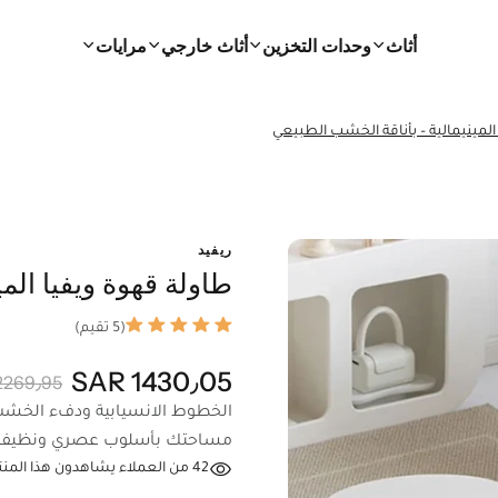
أثاث
وحدات التخزين
أثاث خارجي
مرايات
المينيمالية – بأناقة الخشب الطبيعي
ريفيد
طاولة قهوة ويفيا الم
(5 تقيم)
1430٫05 SAR
269٫95 SAR
الخطوط الانسيابية ودفء الخشب 
مساحتك بأسلوب عصري ونظيف
42
من العملاء يشاهدون هذا المنتج