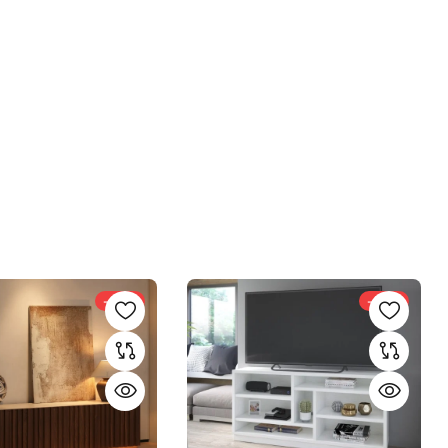
-20%
-33%