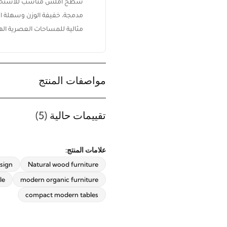
سطح أملس مناسب للاستخدام
مدمجة، خفيفة الوزن وسهلة ال
مثالية للمساحات العصرية الها
مواصفات المنتج
تقييمات حالية
(5)
ابقَ على اطلاع بكل جديد من ريڤيد
اشترك ليصلك أحدث تصميمات
الأثاث، أفكار الديكور المنزلي،
علامات المنتج:
العروض الحصرية، وآخر أخبار ريڤيد.
esign
Natural wood furniture
le
modern organic furniture
compact modern tables
اشترك الآن