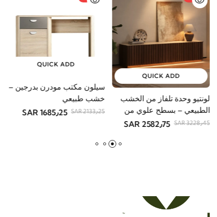
-21%
-20%
QUICK ADD
QUICK ADD
سيلون مكتب مودرن بدرجين –
لونتيو وحدة تلفاز من الخشب
ف
خشب طبيعي
الطبيعي – بسطح علوي من
أ
1685٫25 SAR
2133٫25 SAR
الحجر
2582٫75 SAR
R
3228٫45 SAR