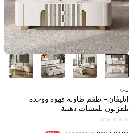
ريفيد
إيليڤان– طقم طاولة قهوة ووحدة
تلفزيون بلمسات ذهبية
4732٫20 SAR
6760٫25 SAR
-30%