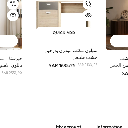
QUICK ADD
سيلون مكتب مودرن بدرجين –
خشب طبيعي
خشب
فيرستا – مك
ن الحجر
باللون الأسو
1685٫25 SAR
2133٫25 SAR
2551٫90 SAR
My account
Information