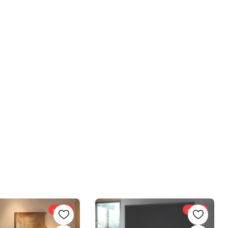
-20%
-33%