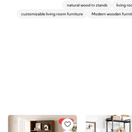
natural wood tv stands
living r
customizable living room furniture
Modern wooden furnit
-35%