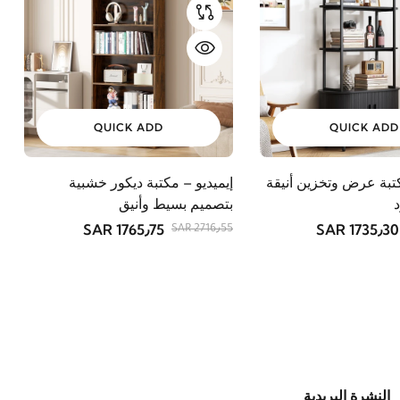
QUICK ADD
QUICK ADD
تبة عرض وتخزين أنيقة
إيميديو – مكتبة ديكور خشبية
د
بتصميم بسيط وأنيق
1765٫75 SAR
1735٫30 SAR
2716٫55 SAR
النشرة البريدية