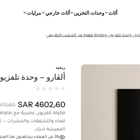
أثاث
وحدات التخزين
أثاث خارجي
مرايات
ارو – وحدة تلفزيون وطاولة قهوة من الخشب الطبيعي
ريفيد
ألڤارو – وحدة تلفزي
4602٫60 SAR
73٫60 SAR
طاولة تلفزيون عصرية مع طاولة
للماء والتشققات والحشرات — توف
المعيشة لديك.
26
من العملاء يشاهدون هذا المنتج