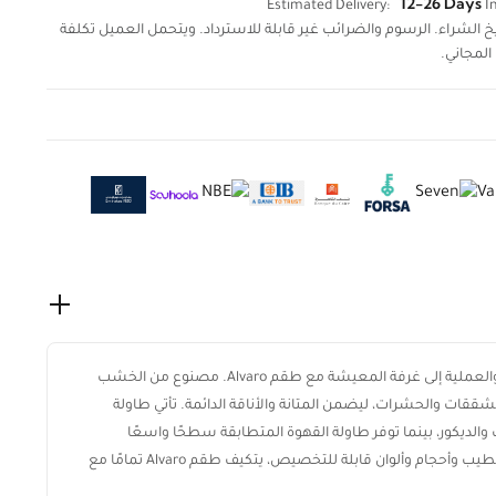
12-26 Days
Estimated Delivery:
In
لال 14 يومًا من تاريخ الشراء. الرسوم والضرائب غير قابلة للاسترداد. ويتحمل العميل تكلفة
المجاني.
أضف لمسة من الأناقة العصرية والعملية إلى غرفة المعيشة مع طقم Alvaro. مصنوع من الخشب
تشققات والحشرات، ليضمن المتانة والأناقة الدائمة. تأتي طاولة
 والديكور، بينما توفر طاولة القهوة المتطابقة سطحًا واسعًا
للاستخدام اليومي. مع خيارات تشطيب وأحجام وألوان قابلة للتخصيص، يتكيف طقم Alvaro تمامًا مع