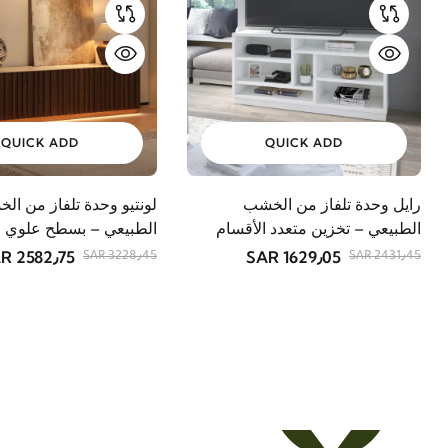
QUICK ADD
QUICK ADD
رايل وحدة تلفاز من الخشب
لونتيو وحدة تلفاز من ال
الطبيعي – تخزين متعدد الأقسام
الطبيعي – بسطح علوي م
2582٫75 SAR
1629٫05 SAR
3228٫45 SAR
2431٫45 SAR