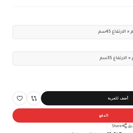
أضف للعربة
الدفع
يق
Share