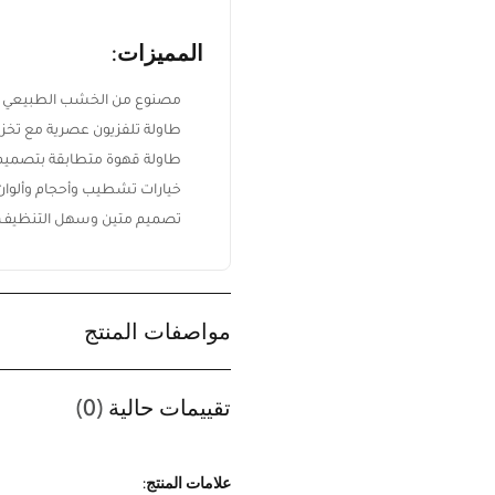
المميزات:
مصنوع من الخشب الطبيعي ال
طاولة تلفزيون عصرية مع تخزي
طاولة قهوة متطابقة بتصميم
خيارات تشطيب وأحجام وألوان
تصميم متين وسهل التنظيف ل
ابقَ على اطلاع بكل جديد من ريڤيد
مواصفات المنتج
اشترك ليصلك أحدث تصميمات
الأثاث، أفكار الديكور المنزلي،
تقييمات حالية
(0)
العروض الحصرية، وآخر أخبار ريڤيد.
علامات المنتج: