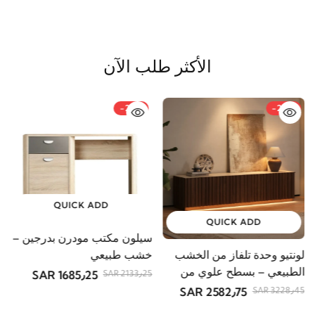
الأكثر طلب الآن
-21%
-20%
QUICK ADD
QUICK ADD
سيلون مكتب مودرن بدرجين –
لونتيو وحدة تلفاز من الخشب
خشب طبيعي
الطبيعي – بسطح علوي من
1685٫25 SAR
2133٫25 SAR
الحجر