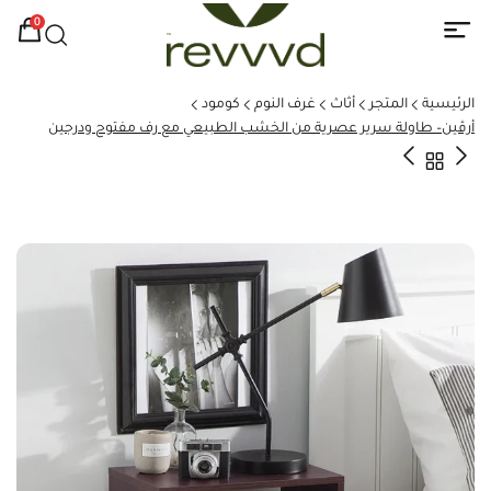
0
الرئيسية
المتجر
أثاث
غرف النوم
كومود
أرڤين– طاولة سرير عصرية من الخشب الطبيعي مع رف مفتوح ودرجين