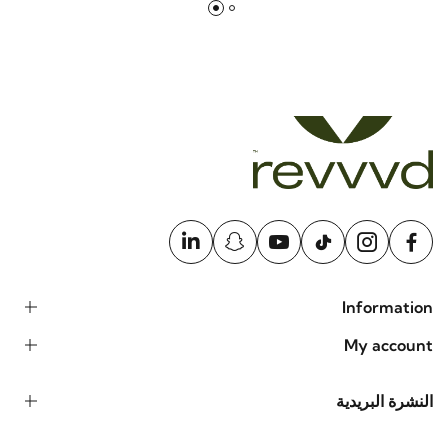
2582٫75 SAR
3228٫45 SAR
Information
My account
النشرة البريدية